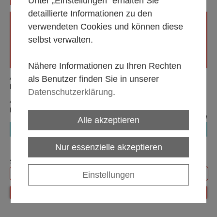
Unter „Einstellungen“ erhalten Sie
FISCHGABEL (PE 10)***
detaillierte Informationen zu den
verwendeten Cookies und können diese
selbst verwalten.
Nähere Informationen zu Ihren Rechten
als Benutzer finden Sie in unserer
Artikelnummer:
030040
Mindestbestellmenge:
10 Stk
Datenschutzerklärung
.
Alle Mietpreise gültig 1 bis 5 Tage, zzgl. MwSt. Endreinigung im
Mietpreis enthalten! Speisereste sind zu entfernen.
exkl. MwSt.
zzgl. Versandkosten
Alle akzeptieren
€ 0,35
Nur essenzielle akzeptieren
Stk:
Einstellungen
In den Mietkorb legen