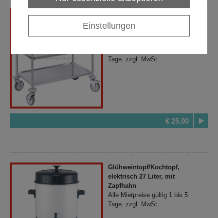
Servierwagen (3 Etagen);
Abmessung (Höhe oberste
Einstellungen
Ablage/Tiefe/Breite in cm) :
83x84x51
Alle Mietpreise gültig 1 bis 5
Tage, zzgl. MwSt.
€ 25,00
Glühweintopf/Kochtopf,
elektrisch 27 Liter, mit
Zapfhahn
Alle Mietpreise gültig 1 bis 5
Tage, zzgl. MwSt.