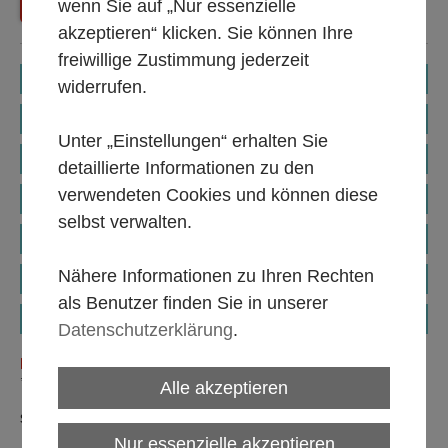
wenn Sie auf „Nur essenzielle
Zurück
Shop Startseite
akzeptieren“ klicken. Sie können Ihre
freiwillige Zustimmung jederzeit
Kleingeräte (Currywurstschneider etc.)
widerrufen.
Kombidämpfer
Unter „Einstellungen“ erhalten Sie
Zapfanlagen
detaillierte Informationen zu den
verwendeten Cookies und können diese
Kühl.- und Schankwagen
selbst verwalten.
Spühlmaschienen
Nähere Informationen zu Ihren Rechten
Kühlschränke und Truhen
als Benutzer finden Sie in unserer
Holzkohle und Gasgrills
Datenschutzerklärung
.
PRODUKTE
* alle Preise exkl. MwSt.
Alle akzeptieren
Sortierung:
Nur essenzielle akzeptieren