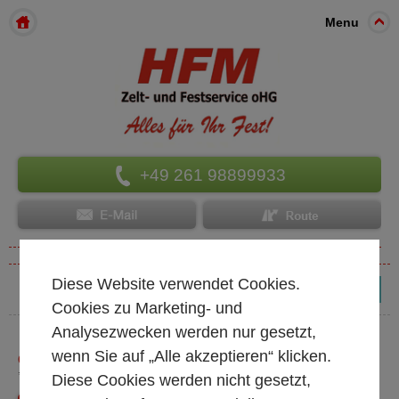
Menu
+49 261 98899933
Diese Website verwendet Cookies.
(0)
Cookies zu Marketing- und
Analysezwecken werden nur gesetzt,
wenn Sie auf „Alle akzeptieren“ klicken.
GASTROGERÄTE / ZAPF.- & KÜHLANLAGEN / GRILLS
* alle Preise exkl. MwSt.
Diese Cookies werden nicht gesetzt,