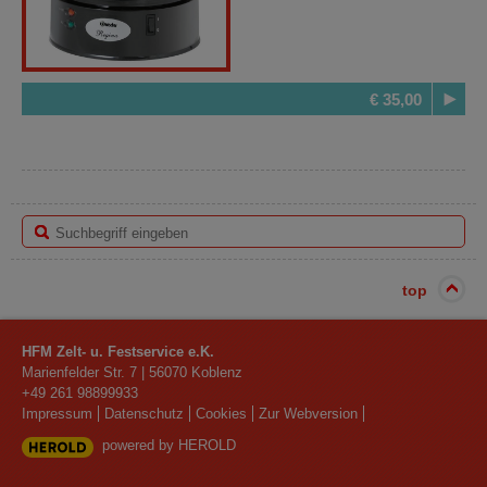
€ 35,00
top
HFM Zelt- u. Festservice e.K.
Marienfelder Str. 7
|
56070
Koblenz
+49 261 98899933
Impressum
Datenschutz
Cookies
Zur Webversion
powered by HEROLD