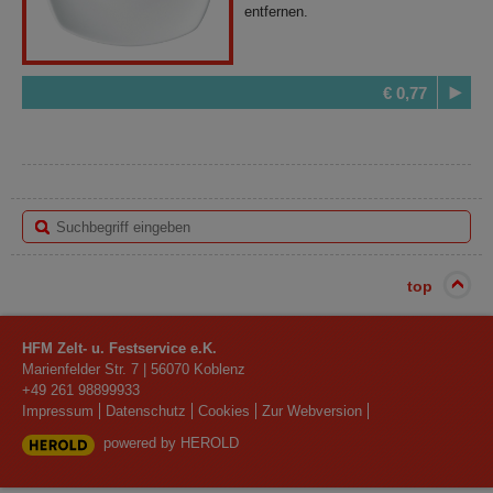
entfernen.
€ 0,77
top
HFM Zelt- u. Festservice e.K.
Marienfelder Str. 7
|
56070
Koblenz
+49 261 98899933
Impressum
Datenschutz
Cookies
Zur Webversion
powered by HEROLD