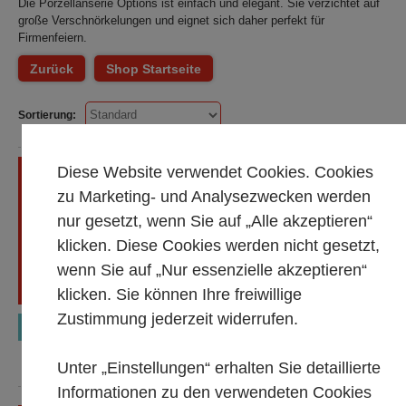
Die Porzellanserie Options ist einfach und elegant. Sie verzichtet auf
große Verschnörkelungen und eignet sich daher perfekt für
Firmenfeiern.
Zurück
Shop Startseite
Sortierung:
Mocca-/Espresso-Obertasse,
Diese Website verwendet Cookies. Cookies
Serie ''Options''(PE = 30 oder
zu Marketing- und Analysezwecken werden
60)
Alle Mietpreise gültig 1 bis 5
nur gesetzt, wenn Sie auf „Alle akzeptieren“
Tage, zzgl. MwSt.
klicken. Diese Cookies werden nicht gesetzt,
Endreinigung im Mietpreis
wenn Sie auf „Nur essenzielle akzeptieren“
enthalten! Speisereste sind zu
entfernen.
klicken. Sie können Ihre freiwillige
Zustimmung jederzeit widerrufen.
€ 0,37
Unter „Einstellungen“ erhalten Sie detaillierte
Informationen zu den verwendeten Cookies