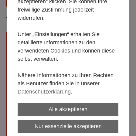
akzeptieren“ klicken. Sie können Ihre
Zurück
Shop Startseite
freiwillige Zustimmung jederzeit
widerrufen.
Sortierung:
Unter „Einstellungen“ erhalten Sie
Sektglas ''Harmony'', ca. 200
ml/20,2 cl, mit Eichstrich 0,1
detaillierte Informationen zu den
(PE = 40)
verwendeten Cookies und können diese
Alle Mietpreise gültig 1 bis 5
selbst verwalten.
Tage, zzgl. MwSt.
Endreinigung im Mietpreis
enthalten! Getränkereste sind
Nähere Informationen zu Ihren Rechten
zu entfernen.
als Benutzer finden Sie in unserer
Datenschutzerklärung
.
Alle akzeptieren
Nur essenzielle akzeptieren