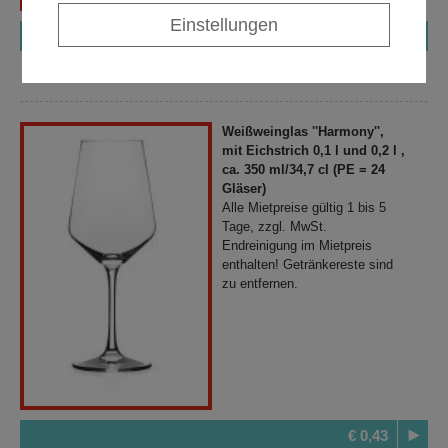
Einstellungen
€ 0,43
Weißweinglas ''Harmony'',
mit Eichstrich 0,1 l und 0,2 l ,
ca. 350 ml/34,7 cl (PE = 24
Gläser)
Alle Mietpreise gültig 1 bis 5
Tage, zzgl. MwSt.
Endreinigung im Mietpreis
enthalten! Getränkereste sind
zu entfernen.
€ 0,43