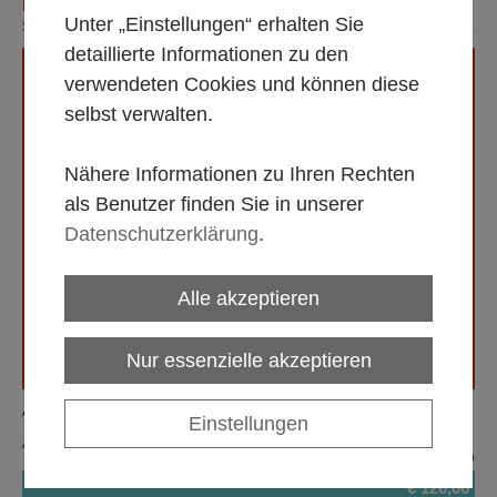
KLAPPFALTZELT (WEISS BEPLANT), 3 X 6 M (B/L), MIT S
Unter „Einstellungen“ erhalten Sie
EITENWÄNDEN, MIETE OHNE MONTAGE/DEMONTAGE
detaillierte Informationen zu den
verwendeten Cookies und können diese
selbst verwalten.
Nähere Informationen zu Ihren Rechten
als Benutzer finden Sie in unserer
Datenschutzerklärung
.
Alle akzeptieren
Nur essenzielle akzeptieren
Artikelnummer:
58005K
Einstellungen
Alle Mietpreise gültig 1 bis 5 Tage, zzgl. MwSt.
exkl. MwSt.
zzgl. Versandkosten
€ 120,00