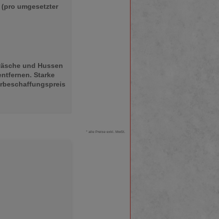
 (pro umgesetzter
hwäsche und Hussen
entfernen. Starke
rbeschaffungspreis
* alle Preise exkl. MwSt.