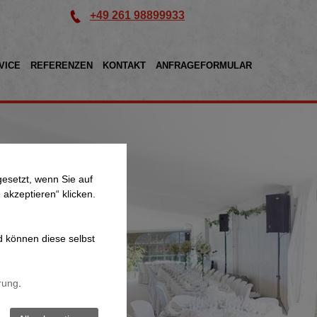
+49 261 98899933
VICE
REFERENZEN
KONTAKT
ANFRAGEFORMULAR
esetzt, wenn Sie auf
 akzeptieren“ klicken.
d können diese selbst
rung
.
st
n