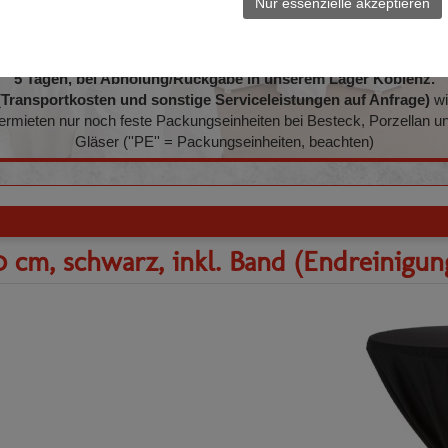
Nur essenzielle akzeptieren
müssen. Sie erhalten nach dem Versenden Ihrer Anfrage ein
unverbindliches Angebot. Bei allen angegebenen Artikeln handel
s sich um unsere Netto-Mietpreise, gültig für eine Dauer von 1 b
5 Tagen, bei Abholung/Rückgabe in unserem Lager Koblenz.
(Transportkosten und sonstige Serviceleistungen auf Anfrage)
wi
ermieten nur noch feste Packungseinheiten bei Besteck, Porzellan u
Gläser (''PE'' = Packungseinheiten, beachten)
0 cm, schwarz, inkl. Band (Endreinigung