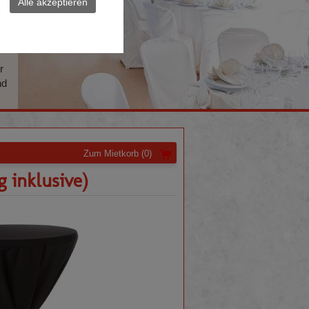
Alle akzeptieren
t
is
r
nd
Zum Mietkorb
(0)
 inklusive)