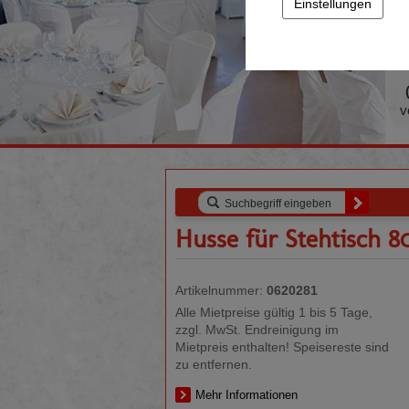
Einstellungen
e
v
Husse für Stehtisch 8
Artikelnummer:
0620281
Alle Mietpreise gültig 1 bis 5 Tage,
zzgl. MwSt. Endreinigung im
Mietpreis enthalten! Speisereste sind
zu entfernen.
Mehr Informationen