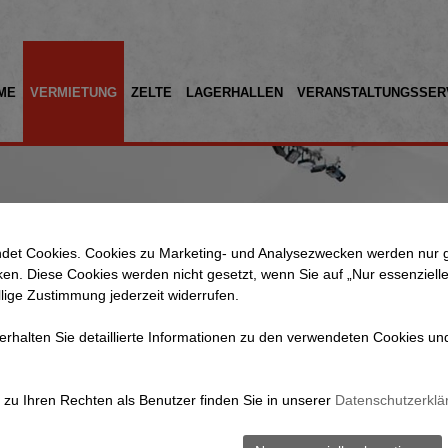
ME
VERMIETUNG
ZELTE
LAGERHALLEN
VERANSTALTUNGSSER
det Cookies. Cookies zu Marketing- und Analysezwecken werden nur g
Anfrage senden!
cken. Diese Cookies werden nicht gesetzt, wenn Sie auf „Nur essenzielle
llige Zustimmung jederzeit widerrufen.
 erhalten Sie detaillierte Informationen zu den verwendeten Cookies un
Hinweise zu unserem „MIETKORB“ :
zu Ihren Rechten als Benutzer finden Sie in unserer
Datenschutzerklä
lle Kundenangaben sind zunächst unverbindlich, da wir zunäch
die Verfügbarkeit der gewünschten Mietartikel und Mengen prüfe