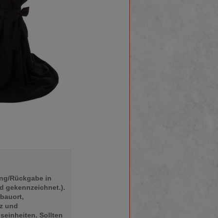
lung/Rückgabe in
d gekennzeichnet.).
bauort,
tz und
einheiten. Sollten