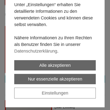
Zurück
Shop Startseite
Unter „Einstellungen“ erhalten Sie
detaillierte Informationen zu den
Sortierung:
verwendeten Cookies und können diese
selbst verwalten.
Garderobenständer, schwarz
lackiert, Mittelstange 160 cm,
Nähere Informationen zu Ihren Rechten
höhenverstellbar (für ca. 30
Kleiderbügel)
als Benutzer finden Sie in unserer
Alle Mietpreise gültig 1 bis 5
Datenschutzerklärung
.
Tage, zzgl. MwSt.
Alle akzeptieren
Nur essenzielle akzeptieren
€ 40,00
Einstellungen
Kleiderbügel, Holz ''HFM''
(50er Einheit)